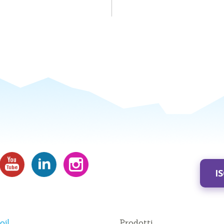
I
oi!
Prodotti