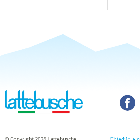
© Copyright 2026 Lattebusche
Chiedilo a n