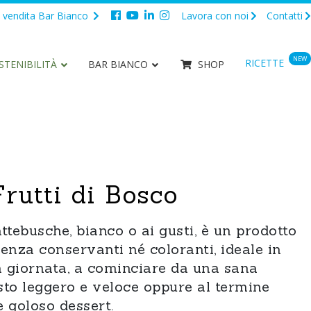
 vendita Bar Bianco
Lavora con noi
Contatti
NEW
RICETTE
STENIBILITÀ
BAR BIANCO
SHOP
e fresco
TUTTI I PRODOTTI
Frutti di Bosco
ttebusche, bianco o ai gusti, è un prodotto
 senza conservanti né coloranti, ideale in
 giornata, a cominciare da una sana
sto leggero e veloce oppure al termine
 goloso dessert.