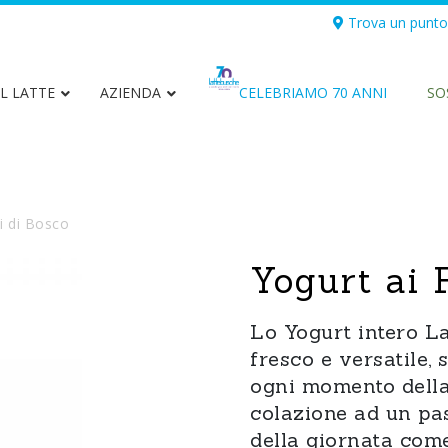
Trova un punto
L LATTE
AZIENDA
CELEBRIAMO 70 ANNI
SO
Latte intero Biologico di
Latt
Montagna
ti di Bosco
Yogurt ai 
Latte UHT
Panna
Lo Yogurt intero La
fresco e versatile,
ogni momento della
Yogurt
Burro
colazione ad un pa
della giornata come