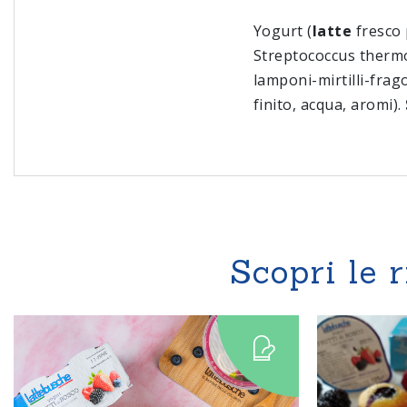
Yogurt (
latte
fresco 
Streptococcus thermop
lamponi-mirtilli-frag
finito, acqua, aromi).
Scopri le 