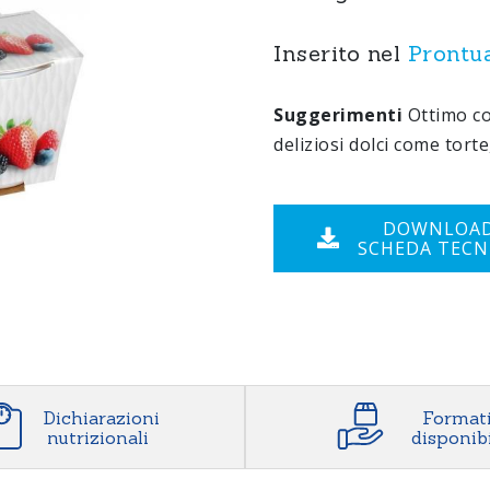
Ricotta
Inserito nel
Prontu
Suggerimenti
Ottimo co
deliziosi dolci come torte
DOWNLOA
SCHEDA TECN
Dichiarazioni
Format
nutrizionali
disponibi