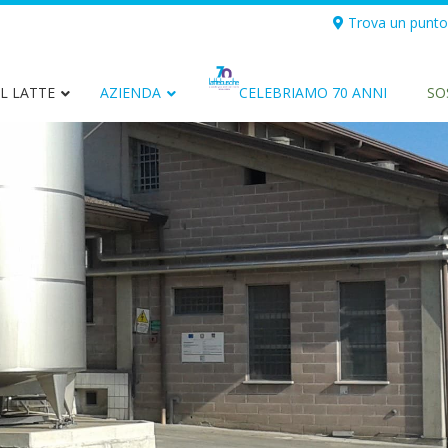
Trova un punto
L LATTE
AZIENDA
CELEBRIAMO 70 ANNI
SO
Latte intero Biologico di
Latt
Montagna
Latte UHT
Panna
Yogurt
Burro