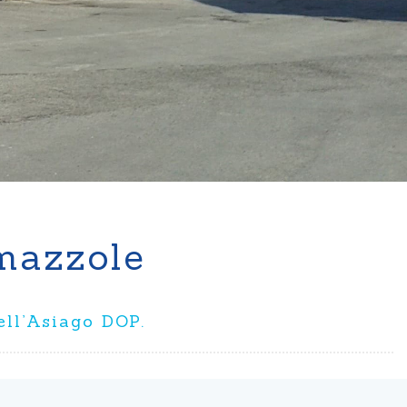
mazzole
ell’Asiago DOP.