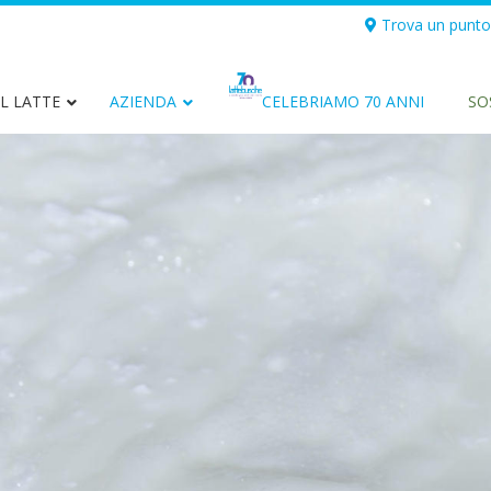
Trova un punto
L LATTE
AZIENDA
CELEBRIAMO 70 ANNI
SO
Latte intero Biologico di
Latt
Montagna
Latte UHT
Panna
Yogurt
Burro